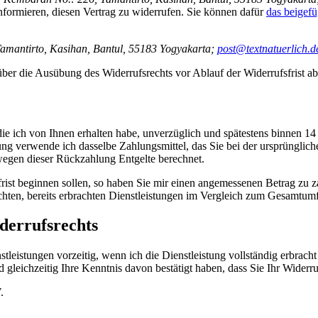
informieren, diesen Vertrag zu widerrufen. Sie können dafür
das beigef
amantirto, Kasihan, Bantul, 55183 Yogyakarta;
post@textnatuerlich.d
 über die Ausübung des Widerrufsrechts vor Ablauf der Widerrufsfrist a
die ich von Ihnen erhalten habe, unverzüglich und spätestens binnen 1
ung verwende ich dasselbe Zahlungsmittel, das Sie bei der ursprünglich
wegen dieser Rückzahlung Entgelte berechnet.
frist beginnen sollen, so haben Sie mir einen angemessenen Betrag zu 
ichten, bereits erbrachten Dienstleistungen im Vergleich zum Gesamtumf
derrufsrechts
stleistungen vorzeitig, wenn ich die Dienstleistung vollständig erbrac
ichzeitig Ihre Kenntnis davon be­stätigt haben, dass Sie Ihr Widerrufs
.