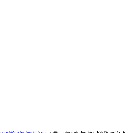
a;
post@textnatuerlich.de
– mittels einer eindeutigen Erklärung (z. B.