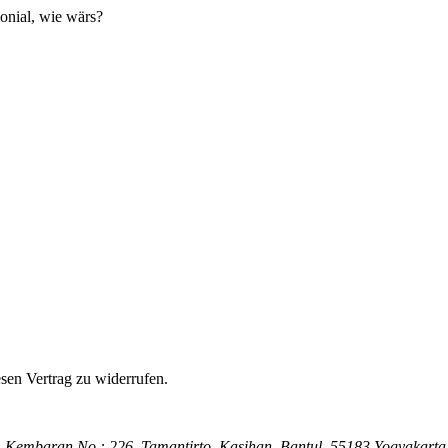
onial, wie wärs?
en Vertrag zu widerrufen.
, Kembaran No.: 226, Tamantirto, Kasihan, Bantul, 55183 Yogyakart